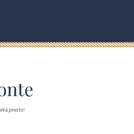
zonte
rirà presto!